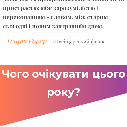
пристрастю; між зарозумілістю і
переконанням - словом, між старим
сьогодні і новим завтрашнім днем.
Генріх Рорер
-
Швейцарський фізик
Чого очікувати цього
року?