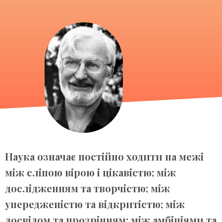
Наука означає постійно ходити на межі
між сліпою вірою і цікавістю; між
дослідженням та творчістю; між
упередженістю та відкритістю; між
досвідом та прозрінням; між амбіціями та