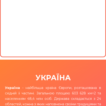
УКРАЇНА
Україна
- найбільша країна Європи, розташована в
східній її частині. Загальною площею 603 628 км^2 та
населенням 48,4 млн осіб. Держава складається з 24
областей, кожна з яких наповнена своїми традиціями та