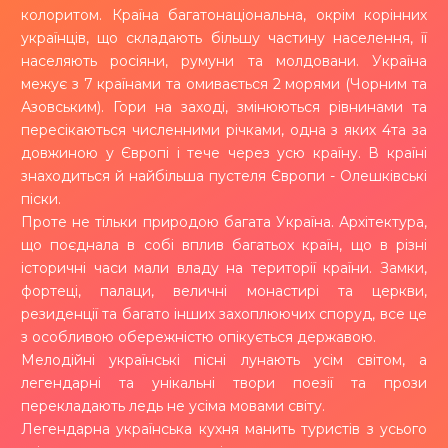
колоритом. Країна багатонаціональна, окрім корінних
українців, що складають більшу частину населення, її
населяють росіяни, румуни та молдовани. Україна
межує з 7 країнами та омивається 2 морями (Чорним та
Азовським). Гори на заході, змінюються рівнинами та
пересікаються численними річками, одна з яких 4та за
довжиною у Європі і тече через усю країну. В країні
знаходиться й найбільша пустеля Європи - Олешківські
піски.
Проте не тільки природою багата Україна. Архітектура,
що поєднала в собі вплив багатьох країн, що в різні
історичні часи мали владу на території країни. Замки,
фортеці, палаци, величні монастирі та церкви,
резиденції та багато інших захоплюючих споруд, все це
з особливою обережністю опікується державою.
Мелодійні українські пісні лунають усім світом, а
легендарні та унікальні твори поезії та прози
перекладають ледь не усіма мовами світу.
Легендарна українська кухня манить туристів з усього