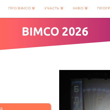
ПРО BIMCO
УЧАСТЬ
ІНФО
ПРОГ
BIMCO 2026
я