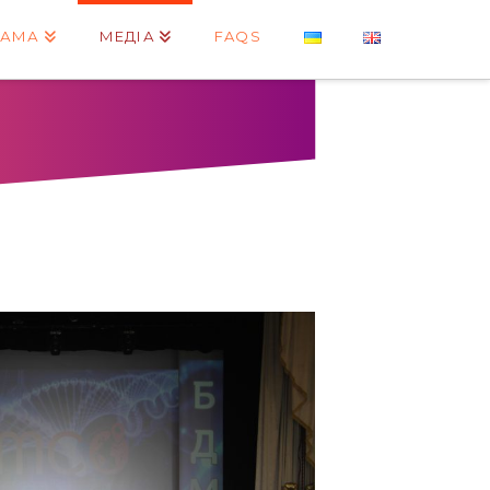
РАМА
МЕДІА
FAQS