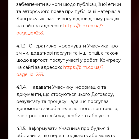
забезпечити вимоги щодо публікаційної етики
та авторського права при публікації матеріалів
Конгресу, які зазначені у відповідному розділі
на сайті за адресою:
https://bim.co.ua/?
page_id=253
.
4.1.3. Оперативно інформувати Учасника про
зміни, додаткові послуги та інші опції, а також
щодо вартості послуг участі у роботі Конгресу
на сайті за адресою:
https://bim.co.ua/?
page_id=253
.
4.1.4. Надавати Учаснику інформацію та
документи, що стосуються цього Договору,
результату та процесу надання послуг за
допомогою засобів телефонного, поштового,
електронного зв’язку, особисто або усно.
4.1.5. Інформувати Учасника про будь-які
обставини, що перешкоджають або можуть