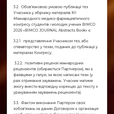
3.2. Обов’язковою умовою публікації тез
Учасника у збірнику матеріалів ХІІ
Міжнародного медико-фармацевтичного
конгресу студентів і молодих учених BIMCO
2026 «BIMCO JOURNAL Abstracts Book» є:
3.2.1. представлення Учасником тез, або
співавторство у тезах, поданих до публікації у
матеріалах Конгресу;
3.2.2. позитивні рецензії міжнародних
рецензентів (обираються Партнером), які є
фахівцями у галузі, за якою написані тези (у
разі отримання зауважень Учасник матиме
змогу внести відповідну корекцію до тексту з
урахуванням зауважень рецензента);
3.3. Фактом виконання Партером своїх
зобов’язань за даним Договором є організація