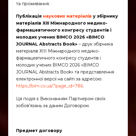
та проживання.
Публікація
наукових матеріалів
у
збірнику
матеріалів ХІІІ Міжнародного медико-
фармацевтичного конгресу студентів і
молодих учених BIMCO 2026 «BIMCO
JOURNAL Abstracts Book»
– друк збірника
матеріалів ХІІІ Міжнародного медико-
фармацевтичного конгресу студентів і
молодих учених BIMCO 2026 «BIMCO
JOURNAL Abstracts Book» та представлення
електронної версії на сайті за адресою:
https://bim.co.ua/?page_id=786
.
Ця подія є Виконанням Партнером своїх
зобов’язань за даним Договором.
Предмет договору