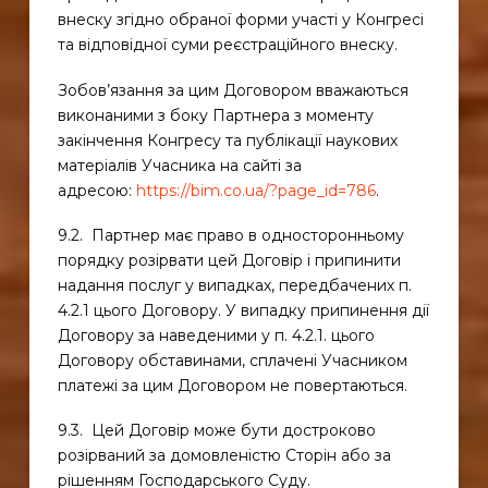
внеску згідно обраної форми участі у Конгресі
та відповідної суми реєстраційного внеску.
Зобов’язання за цим Договором вважаються
виконаними з боку Партнера з моменту
закінчення Конгресу та публікації наукових
матеріалів Учасника на сайті за
адресою:
https://bim.co.ua/?page_id=786
.
9.2. Партнер має право в односторонньому
порядку розірвати цей Договір і припинити
надання послуг у випадках, передбачених п.
4.2.1 цього Договору. У випадку припинення дії
Договору за наведеними у п. 4.2.1. цього
Договору обставинами, сплачені Учасником
платежі за цим Договором не повертаються.
9.3. Цей Договір може бути достроково
розірваний за домовленістю Сторін або за
рішенням Господарського Суду.