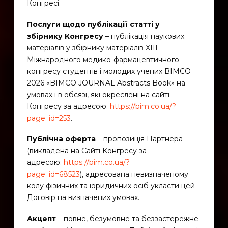
Конгресі.
Послуги щодо публікації статті у
збірнику
Конгресу
– публікація наукових
матеріалів у збірнику матеріалів ХІІІ
Міжнародного медико-фармацевтичного
конгресу студентів і молодих учених BIMCO
2026 «BIMCO JOURNAL Abstracts Book» на
умовах і в обсязі, які окреслені на сайті
Конгресу за адресою:
https://bim.co.ua/?
page_id=253
.
Публічна оферта
– пропозиція Партнера
(викладена на Сайті Конгресу за
адресою:
https://bim.co.ua/?
page_id=68523
), адресована невизначеному
колу фізичних та юридичних осіб укласти цей
Договір на визначених умовах.
Акцепт
– повне, безумовне та беззастережне