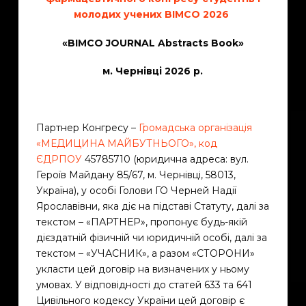
молодих учених BIMCO 2026
«BIMCO JOURNAL Abstracts Book»
м. Чернівці 2026 p.
Партнер Конгресу –
Громадська організація
«МЕДИЦИНА МАЙБУТНЬОГО», код
ЄДРПОУ
45785710 (юридична адреса: вул.
Героїв Майдану 85/67, м. Чернівці, 58013,
Україна), у особі Голови ГО Черней Надії
Ярославівни, яка діє на підставі Статуту, далі за
текстом – «ПАРТНЕР», пропонує будь-якій
дієздатній фізичній чи юридичній особі, далі за
текстом – «УЧАСНИК», а разом «СТОРОНИ»
укласти цей договір на визначених у ньому
умовах. У відповідності до статей 633 та 641
Цивільного кодексу України цей договір є