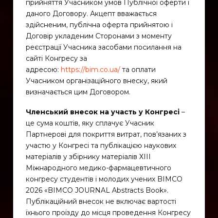
прийняття Учасником умов Публічної оферти і
даного Договору. Акцепт вважається
здійсненим, публічна оферта прийнятою і
Договір укладеним Сторонами з моменту
реєстрації Учасника засобами посилання на
сайті Конгресу за
адресою:
https://bim.co.ua/
та оплати
Учасником організаційного внеску, який
визначається цим Договором.
Членський внесок на участь у Конгресі
–
це сума коштів, яку сплачує Учасник
Партнерові для покриття витрат, пов’язаних з
участю у Конгресі та публікацією наукових
матеріалів у збірнику матеріалів ХІІІ
Міжнародного медико-фармацевтичного
конгресу студентів і молодих учених BIMCO
2026 «BIMCO JOURNAL Abstracts Book».
Публікаційний внесок не включає вартості
їхнього проїзду до місця проведення Конгресу