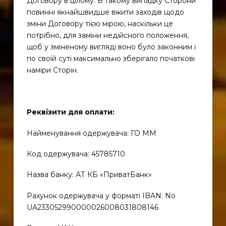
Договору в цілому. В такому випадку Сторони
повинні якнайшвидше вжити заходів щодо
зміни Договору тією мірою, наскільки це
потрібно, для заміни недійсного положення,
щоб у зміненому вигляді воно було законним і
по своїй суті максимально зберігало початкові
наміри Сторін.
Реквізити для оплати:
Найменування одержувача: ГО ММ
Код одержувача: 45785710
Назва банку: АТ КБ «ПриватБанк»
Рахунок одержувача у форматі IBAN: No
UA233052990000026008031808146