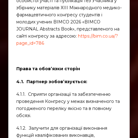
особистої участі та публікація тез Учасника у
збірнику матеріалів ХІІІ Міжнародного медико-
фармацевтичного конгресу студентів і
молодих учених BIMCO 2026 «BIMCO
JOURNAL Abstracts Book», представленого на
сайті конгресу за адресою:
https://bim.co.ua/?
page_id=786
Права та обов’язки сторін
4.1. Партнер зобов’язується:
4.1.1. Сприяти організації та забезпеченню
проведення Конгресу у межах визначеного та
погодженого переліку якісно та в повному
обсязі.
4.1.2. Залучити для організації виконання
функцій кваліфікованих виконавців,