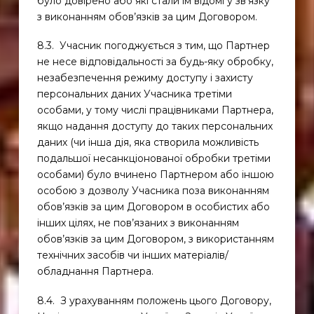
було довірено або які стали їм відомі у зв’язку
з виконанням обов’язків за цим Договором.
8.3. Учасник погоджується з тим, що Партнер
не несе відповідальності за будь-яку обробку,
незабезпечення режиму доступу і захисту
персональних даних Учасника третіми
особами, у тому числі працівниками Партнера,
якщо надання доступу до таких персональних
даних (чи інша дія, яка створила можливість
подальшої несанкціонованої обробки третіми
особами) було вчинено Партнером або іншою
особою з дозволу Учасника поза виконанням
обов’язків за цим Договором в особистих або
інших цілях, не пов’язаних з виконанням
обов’язків за цим Договором, з використанням
технічних засобів чи інших матеріалів/
обладнання Партнера.
8.4. З урахуванням положень цього Договору,