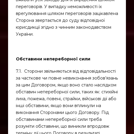
переговорів. У випадку неможливості їх
врегулювання шляхом переговорів зацікавлена
Сторона звертається до суду відповідної
юрисдикції згідно з чинним законодавством
України.
Обставини непереборної сили
7.1. Сторони звільняються від відповідальності
за часткове чи повне невиконання зобов’язань
за цим Договором, якщо воно стало наслідком
обставин непереборної сили, таких як: стихійні
лиха, пожежа, повені, страйки, військові дії або
інші обставини, якщо вони вплинули на
виконання Сторонами цього Договору. Під
обставинами непереборної сили треба
розуміти обставини, що виникли впродовж
терміну дії цього Договору в результаті