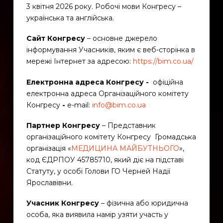
3 квітня 2026 року. Робочі мови Конгресу –
українська та англійська.
Сайт Конгресу
– основне джерело
інформування Учасників, яким є веб-сторінка в
мережі Інтернет за адресою:
https://bim.co.ua/
Електронна адреса Конгресу -
офіційна
електронна адреса Організаційного комітету
Конгресу
-
e-mail:
info@bim.co.ua
Партнер Конгресу
– Представник
організаційного комітету Конгресу Громадська
організація «
МЕДИЦИНА МАЙБУТНЬОГО
»,
код ЄДРПОУ 45785710, який діє на підставі
Статуту, у особі Голови ГО Черней Надії
Ярославівни.
Учасник Конгресу
– фізична або юридична
особа, яка виявила намір узяти участь у