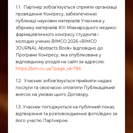
1.1. Партнер зобов’язується сприяти організації
проведення Конгресу, забезпеченню
публікації наукових матеріалів Учасника у
збірнику матеріалів ХІІІ Міжнародного медико-
фармацевтичного конгресу студентів і
молодих учених BIMCO 2026 «BIMCO
JOURNAL Abstracts Book» відповідно до
Програми Конгресу, яка опублікована у
відповідному розділі на сайті за адресою:
https://bim.co.ua/?page_id=786
1.2. Учасник зобов’язується прийняти надані
послуги та своєчасно оплатити Публікаційний
внесок на умовах цього Договору.
1.3. Учасник погоджується на публічний показ,
відтворення та розповсюдження фото/відео за
його участю Партнером.