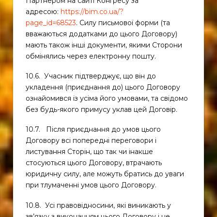
Партнером на сайті Конгресу за
адресою:
https://bim.co.ua/?
page_id=68523
. Силу письмової форми (та
вважаються додатками до цього Договору)
мають також інші документи, якими Сторони
обмінялись через електронну пошту.
10.6. Учасник підтверджує, що він до
укладення (приєднання до) цього Договору
ознайомився із усіма його умовами, та свідомо
без будь-якого примусу уклав цей Договір.
10.7. Після приєднання до умов цього
Договору всі попередні переговори і
листування Сторін, що так чи інакше
стосуються цього Договору, втрачають
юридичну силу, але можуть братись до уваги
при тлумаченні умов цього Договору.
10.8. Усі правовідносини, які виникають у
зв’язку з виконанням цього Договору і не