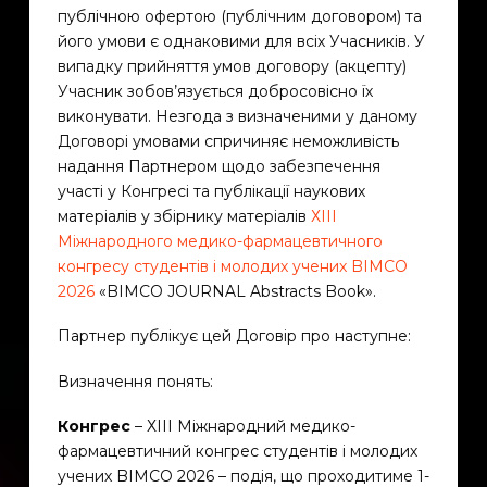
публічною офертою (публічним договором) та
його умови є однаковими для всіх Учасників. У
випадку прийняття умов договору (акцепту)
Учасник зобов’язується добросовісно їх
виконувати. Незгода з визначеними у даному
Договорі умовами спричиняє неможливість
надання Партнером щодо забезпечення
участі у Конгресі та публікації наукових
матеріалів у збірнику матеріалів
ХІІІ
Міжнародного медико-фармацевтичного
конгресу студентів і молодих учених BIMCO
2026
«BIMCO JOURNAL Abstracts Book».
Партнер публікує цей Договір про наступне:
Визначення понять:
Конгрес
– ХІІІ Міжнародний медико-
фармацевтичний конгрес студентів і молодих
учених BIMCO 2026 – подія, що проходитиме 1-