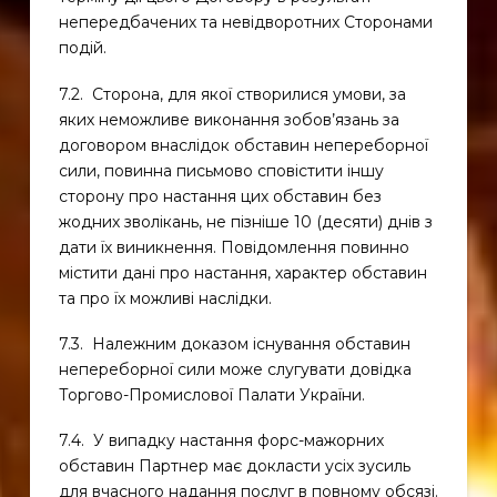
непередбачених та невідворотних Сторонами
подій.
7.2. Сторона, для якої створилися умови, за
яких неможливе виконання зобов’язань за
договором внаслідок обставин непереборної
сили, повинна письмово сповістити іншу
сторону про настання цих обставин без
жодних зволікань, не пізніше 10 (десяти) днів з
дати їх виникнення. Повідомлення повинно
містити дані про настання, характер обставин
та про їх можливі наслідки.
7.3. Належним доказом існування обставин
непереборної сили може слугувати довідка
Торгово-Промислової Палати України.
7.4. У випадку настання форс-мажорних
обставин Партнер має докласти усіх зусиль
для вчасного надання послуг в повному обсязі.