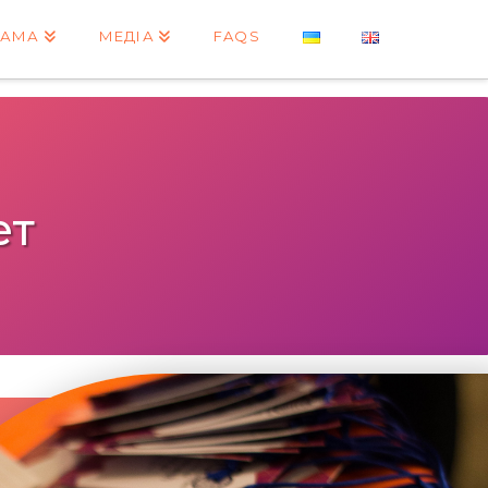
РАМА
МЕДІА
FAQS
ет