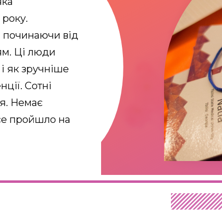
яка
 року.
- починаючи від
ям. Ці люди
 і як зручніше
ції. Сотні
ня. Немає
все пройшло на