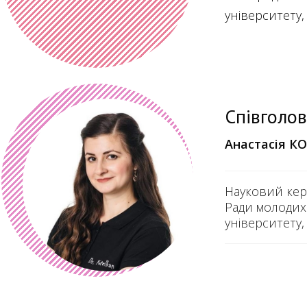
університету
Співголов
Анастасія
КО
Науковий кер
Ради молодих
університету,