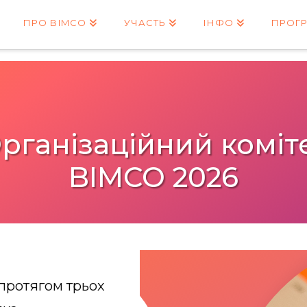
ПРО BIMCO
УЧАСТЬ
ІНФО
ПРОГ
рганізаційний коміт
BI
MCO 2026
 протягом трьох